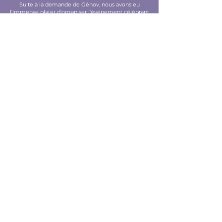
Suite à la demande de Génov, nous avons eu
l'immense plaisir d'organiser l'événement célébrant
leur 30 ans le samedi 15 juin, de 12h30 à 18h, dans
leurs locaux sur l’île de Noirmoutier. Les participants
ont pu profiter de nombreuses animations : Mölkky,
pétanque, jeu de raquettes, coloriages, stand à
paillettes, ainsi qu'un DJ set.
Nos missions comprenaient : la programmation
artistique, la communication, les animations, la
location du système son, ainsi que le montage et le
démontage.
Un grand merci à Génov pour leur confiance !