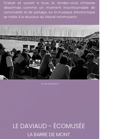
Gratuit et ouvert à tous, le rendez-vous s’impose
désormais comme un moment incontournable de
convivialité et de partage, où la musique électronique
se mêle à la douceur du littoral noirmoutrin.
©Luze Production
LE DAVIAUD - ÉCOMUSÉE
LA BARRE DE MONT