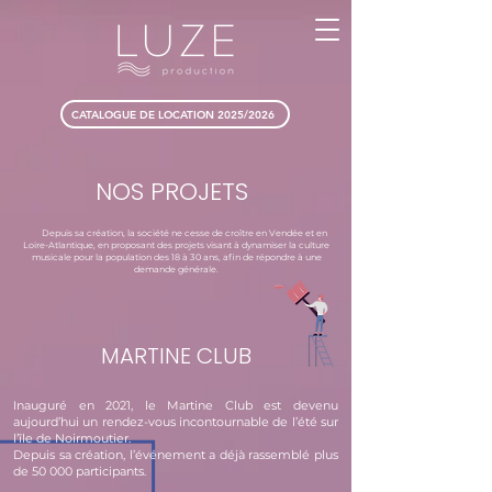
CATALOGUE DE LOCATION 2025/2026
NOS PROJETS
Depuis sa création, la société ne cesse de croître en Vendée et en
Loire-Atlantique, en proposant des projets visant à dynamiser la culture
musicale pour la population des 18 à 30 ans, afin de répondre à une
demande générale.
MARTINE CLUB
Inauguré en 2021, le Martine Club est devenu
aujourd’hui un rendez-vous incontournable de l’été sur
l’île de Noirmoutier.
Depuis sa création, l’événement a déjà rassemblé plus
de 50 000 participants.