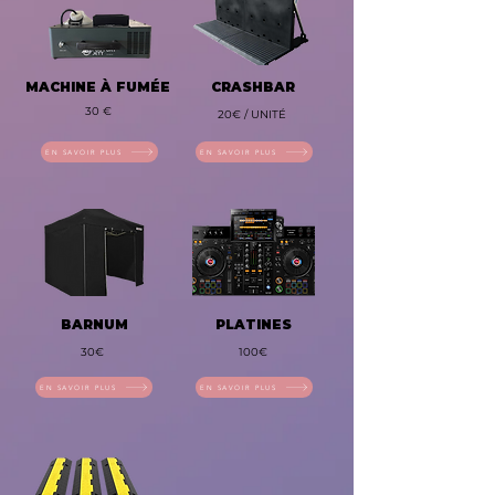
MACHINE À FUMÉE
CRASHBAR
30 €
20€ / UNITÉ
EN SAVOIR PLUS
EN SAVOIR PLUS
BARNUM
PLATINES
30€
100€
EN SAVOIR PLUS
EN SAVOIR PLUS