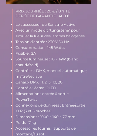
PRIX JOURNÉE : 20 € / UNITÉ
DÉPÔT DE GARANTIE : 400 €
Le successeur du Sunstrip Active
Avec un mode dit "tungstène" pour
simuler la lueur des lampes halogènes
Tension d'entrée : 230 V 50 Hz
Consommation : 145 Watts
Fusible : 2A
Source lumineuse : 10 × 14W (blanc
chaud/froid)
Contrôles : DMX, manuel, automatique,
maître/esclave
Canaux DMX : 1, 2, 3, 10, 20
Contrôle : écran OLED
Alimentation : entrée & sortie
PowerTwist
Connexions de données : Entrée/sortie
XLR (3 et 5 broches)
Dimensions : 1000 × 140 × 77 mm
Poids : 7 kg
Accessoires fournis : Supports de
montage/au sol